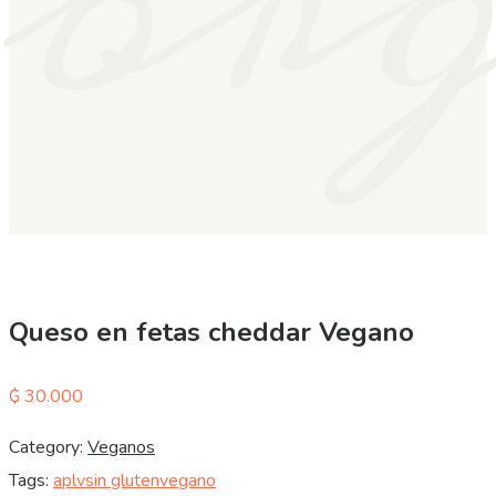
or
Queso en fetas cheddar Vegano
₲
30.000
Category:
Veganos
Tags:
aplv
sin gluten
vegano