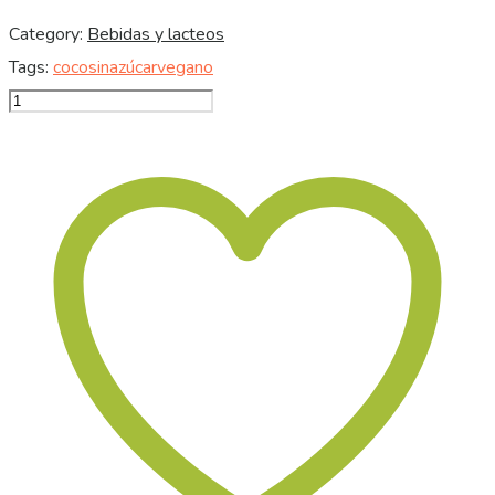
Category:
Bebidas y lacteos
Tags:
coco
sinazúcar
vegano
Leche
de
coco
sin
azucar
500ml
coconut
quantity