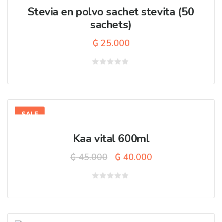
Stevia en polvo sachet stevita (50
sachets)
₲
25.000
Valorado
con
0
de
5
SALE
Kaa vital 600ml
El
El
₲
45.000
₲
40.000
precio
precio
original
actual
Valorado
con
era:
es:
0
de
₲ 45.000.
₲ 40.000.
5